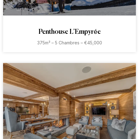
Penthouse L’Empyrée
375m² – 5 Chambres – €45,000