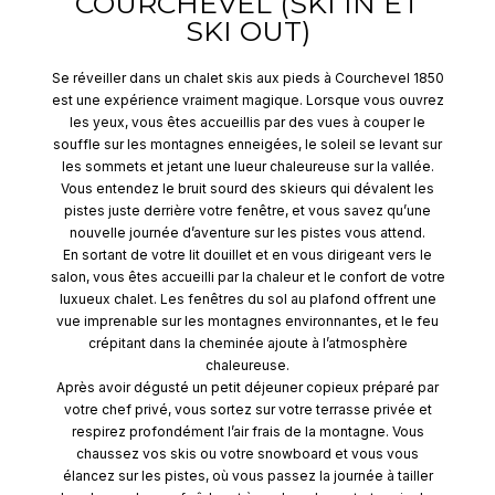
COURCHEVEL (SKI IN ET
SKI OUT)
Se réveiller dans un chalet skis aux pieds à Courchevel 1850
est une expérience vraiment magique. Lorsque vous ouvrez
les yeux, vous êtes accueillis par des vues à couper le
souffle sur les montagnes enneigées, le soleil se levant sur
les sommets et jetant une lueur chaleureuse sur la vallée.
Vous entendez le bruit sourd des skieurs qui dévalent les
pistes juste derrière votre fenêtre, et vous savez qu’une
nouvelle journée d’aventure sur les pistes vous attend.
En sortant de votre lit douillet et en vous dirigeant vers le
salon, vous êtes accueilli par la chaleur et le confort de votre
luxueux chalet. Les fenêtres du sol au plafond offrent une
vue imprenable sur les montagnes environnantes, et le feu
crépitant dans la cheminée ajoute à l’atmosphère
chaleureuse.
Après avoir dégusté un petit déjeuner copieux préparé par
votre chef privé, vous sortez sur votre terrasse privée et
respirez profondément l’air frais de la montagne. Vous
chaussez vos skis ou votre snowboard et vous vous
élancez sur les pistes, où vous passez la journée à tailler