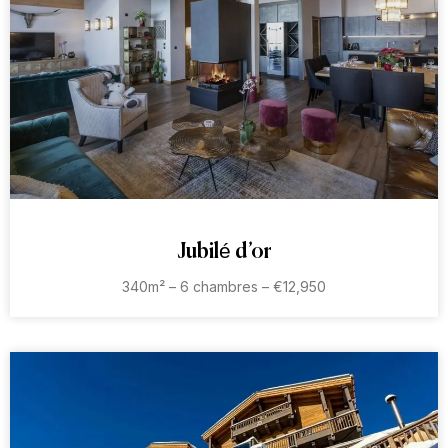
Jubilé d’or
340m² – 6 chambres – €12,950