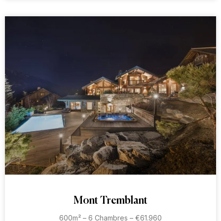
Mont Tremblant
600m² – 6 Chambres – €61.960