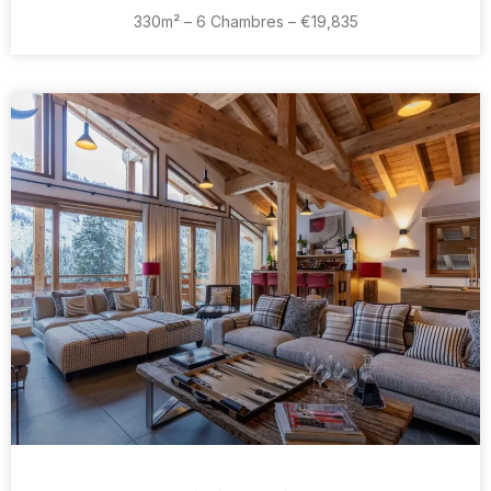
330m² – 6 Chambres – €19,835