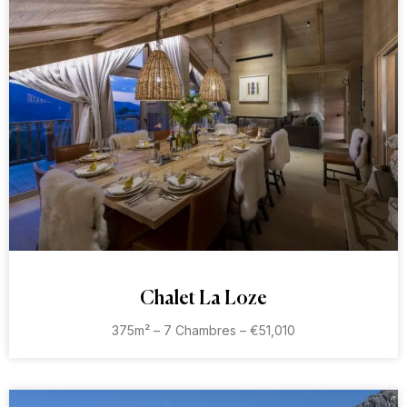
Chalet La Loze
375m² – 7 Chambres – €51,010