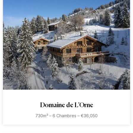
Domaine de L’Orne
730m² – 6 Chambres – €36,050