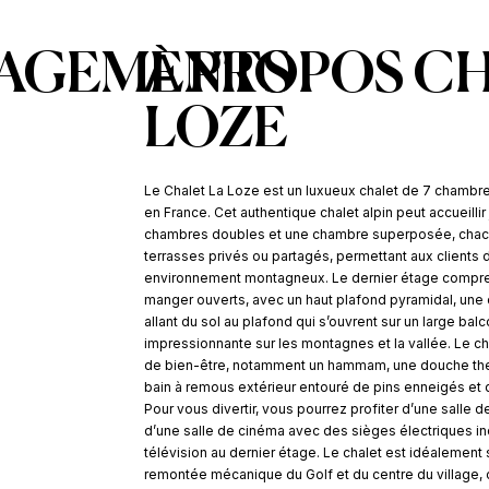
AGEMENTS
À PROPOS C
LOZE
Le Chalet La Loze est un luxueux chalet de 7 chambre
en France. Cet authentique chalet alpin peut accueilli
chambres doubles et une chambre superposée, chac
terrasses privés ou partagés, permettant aux clients 
environnement montagneux. Le dernier étage compren
manger ouverts, avec un haut plafond pyramidal, une
allant du sol au plafond qui s’ouvrent sur un large ba
impressionnante sur les montagnes et la vallée. Le ch
de bien-être, notamment un hammam, une douche the
bain à remous extérieur entouré de pins enneigés et
Pour vous divertir, vous pourrez profiter d’une salle 
d’une salle de cinéma avec des sièges électriques in
télévision au dernier étage. Le chalet est idéalement 
remontée mécanique du Golf et du centre du village,