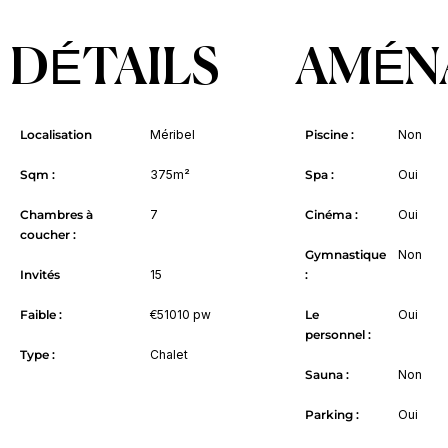
DÉTAILS
AMÉN
Localisation
Méribel
Piscine :
Non
Sqm :
375m²
Spa :
Oui
Chambres à
7
Cinéma :
Oui
coucher :
Gymnastique
Non
Invités
15
:
Faible :
€51010 pw
Le
Oui
personnel :
Type :
Chalet
Sauna :
Non
Parking :
Oui