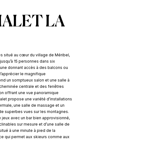
HALET LA
s situé au cœur du village de Méribel,
r jusqu’à 15 personnes dans six
une donnant accès à des balcons ou
d’apprécier le magnifique
d un somptueux salon et une salle à
 cheminée centrale et des fenêtres
lcon offrant une vue panoramique
alet propose une variété d’installations
rmale, une salle de massage et un
 de superbes vues sur les montagnes.
de jeux avec un bar bien approvisionné,
clinables sur mesure et d’une salle de
situé à une minute à pied de la
 ce qui permet aux skieurs comme aux