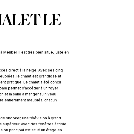
HALET LE
 Méribel. Il est très bien situé, juste en
cès direct à la neige. Avec ses cinq
ublées, le chalet est grandiose et
nt pratique. Le chalet a été conçu
cipale permet d’accéder à un foyer
n et la salle à manger au niveau
aire entièrement meublés, chacun
 de snooker, une télévision à grand
e supérieur. Avec des fenêtres à triple
alon principal est situé un étage en