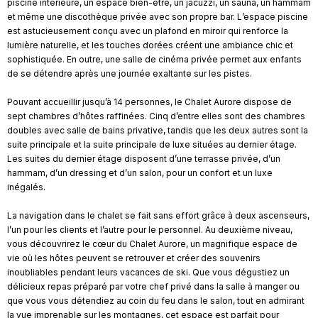
piscine intérieure, un espace bien-être, un jacuzzi, un sauna, un hammam
et même une discothèque privée avec son propre bar. L’espace piscine
est astucieusement conçu avec un plafond en miroir qui renforce la
lumière naturelle, et les touches dorées créent une ambiance chic et
sophistiquée. En outre, une salle de cinéma privée permet aux enfants
de se détendre après une journée exaltante sur les pistes.
Pouvant accueillir jusqu’à 14 personnes, le Chalet Aurore dispose de
sept chambres d’hôtes raffinées. Cinq d’entre elles sont des chambres
doubles avec salle de bains privative, tandis que les deux autres sont la
suite principale et la suite principale de luxe situées au dernier étage.
Les suites du dernier étage disposent d’une terrasse privée, d’un
hammam, d’un dressing et d’un salon, pour un confort et un luxe
inégalés.
La navigation dans le chalet se fait sans effort grâce à deux ascenseurs,
l’un pour les clients et l’autre pour le personnel. Au deuxième niveau,
vous découvrirez le cœur du Chalet Aurore, un magnifique espace de
vie où les hôtes peuvent se retrouver et créer des souvenirs
inoubliables pendant leurs vacances de ski. Que vous dégustiez un
délicieux repas préparé par votre chef privé dans la salle à manger ou
que vous vous détendiez au coin du feu dans le salon, tout en admirant
la vue imprenable sur les montagnes, cet espace est parfait pour