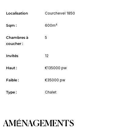
Localisation
Courchevel 1850
Sqm :
600m²
Chambres à
5
coucher :
Invités
12
Haut :
€135000 pw
Faible :
€35000 pw
Type :
Chalet
AMÉNAGEMENTS