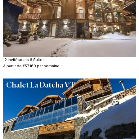
12 Invités
dans 6 Suites
À partir de €57160 par semaine
Chalet La Datcha VT