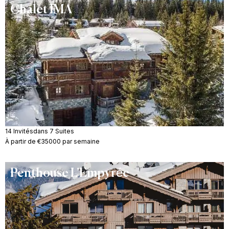
Chalet IMA
14 Invités
dans 7 Suites
À partir de €35000 par semaine
Penthouse L’Empyrée