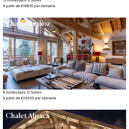
12 Invités
dans 6 Suites
À partir de €19835 par semaine
Chalet Berlioz
6 Invités
dans 12 Suites
À partir de €24000 par semaine
Chalet Alpaca