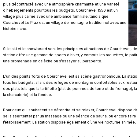
plus décontracté avec une atmosphère charmante et une variété
d’hébergements pour tous les budgets. Courchevel 1550 est un
village plus calme avec une ambiance familiale, tandis que
Courchevel Le Praz est un village de montagne traditionnel avec une
histoire riche.
Si le ski et le snowboard sont les principales attractions de Courchevel,
station offre une gamme de sports d’hiver, y compris les raquettes, le pati
une promenade en calèche ou s’essayer au parapente.
L’un des points forts de Courchevel est sa scène gastronomique. La statio
tous les budgets, allant des refuges de montagne confortables aux restaur
des plats tels que la tartiflette (plat de pommes de terre et de fromage),
la charcuterie) et la fondue.
Pour ceux qui souhaitent se détendre et se relaxer, Courchevel dispose de
se laisser tenter par un massage ou une séance de sauna, ou encore fair
l’établissement. La station dispose également d’une vie nocturne animée, 