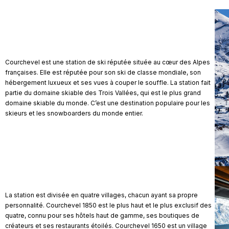
Courchevel est une station de ski réputée située au cœur des Alpes
françaises. Elle est réputée pour son ski de classe mondiale, son
hébergement luxueux et ses vues à couper le souffle. La station fait
partie du domaine skiable des Trois Vallées, qui est le plus grand
domaine skiable du monde. C’est une destination populaire pour les
skieurs et les snowboarders du monde entier.
La station est divisée en quatre villages, chacun ayant sa propre
personnalité. Courchevel 1850 est le plus haut et le plus exclusif des
quatre, connu pour ses hôtels haut de gamme, ses boutiques de
créateurs et ses restaurants étoilés. Courchevel 1650 est un village