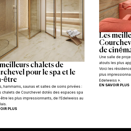
Les meille
Courcheve
de cinéma
Une salle de proje
atouts les plus ap
meilleurs chalets de
Voici les résidenc
chevel pour le spa et le
plus impressionnan
n-être
Edelweiss ».
EN SAVOIR PLUS
s, hammams, saunas et salles de soins privées :
es chalets de Courchevel dotés des espaces spa
-être les plus impressionnants, de l'Edelweiss au
lais.
OIR PLUS