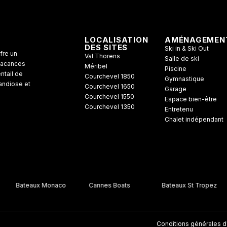
LOCALISATION
AMÉNAGEMEN
DES SITES
Ski in & Ski Out
fre un
Val Thorens
Salle de ski
 vacances
Méribel
Piscine
ntail de
Courchevel 1850
Gymnastique
randiose et
Courchevel 1650
Garage
Courchevel 1550
Espace bien-être
Courchevel 1350
Entretenu
Chalet indépendant
Bateaux Monaco
Cannes Boats
Bateaux St Tropez
Conditions générales d'