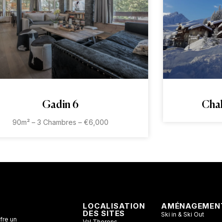
Gadin 6
Chal
90m² – 3 Chambres – €6,000
LOCALISATION
AMÉNAGEMEN
DES SITES
Ski in & Ski Out
fre un
Val Thorens