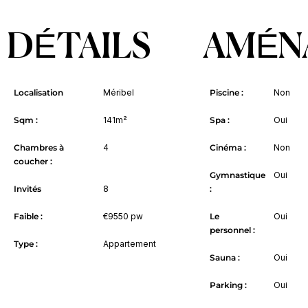
DÉTAILS
AMÉN
Localisation
Méribel
Piscine :
Non
Sqm :
141m²
Spa :
Oui
Chambres à
4
Cinéma :
Non
coucher :
Gymnastique
Oui
Invités
8
:
Faible :
€9550 pw
Le
Oui
personnel :
Type :
Appartement
Sauna :
Oui
Parking :
Oui