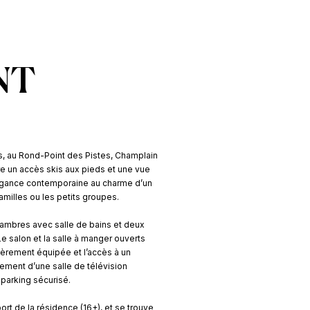
NT
s, au Rond-Point des Pistes, Champlain
re un accès skis aux pieds et une vue
élégance contemporaine au charme d’un
 familles ou les petits groupes.
chambres avec salle de bains et deux
 salon et la salle à manger ouverts
èrement équipée et l’accès à un
ement d’une salle de télévision
 parking sécurisé.
rt de la résidence (16+), et se trouve