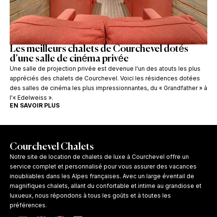
Les meilleurs chalets de Courchevel dotés
d’une salle de cinéma privée
Une salle de projection privée est devenue l'un des atouts les plus
appréciés des chalets de Courchevel. Voici les résidences dotées
des salles de cinéma les plus impressionnantes, du « Grandfather » à
l'« Edelweiss ».
EN SAVOIR PLUS
Courchevel Chalets
Notre site de location de chalets de luxe à Courchevel offre un
service complet et personnalisé pour vous assurer des vacances
inoubliables dans les Alpes françaises. Avec un large éventail de
magnifiques chalets, allant du confortable et intime au grandiose et
luxueux, nous répondons à tous les goûts et à toutes les
préférences.