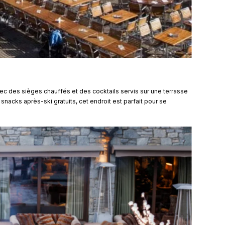
c des sièges chauffés et des cocktails servis sur une terrasse
nacks après-ski gratuits, cet endroit est parfait pour se