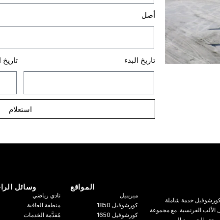
أصل
تاريخ البدء
تاريخ ا
استعلام
المواقع
وسائل الرا
ميريبيل
نادي رياضي
ي كورشوفيل خدمة شاملة
كورشوفيل 1850
منطقة العافية
الألب الفرنسية. مع مجموعة
كورشوفيل 1650
مُقدَّمة الخدمات
ريحة والحميمية إلى