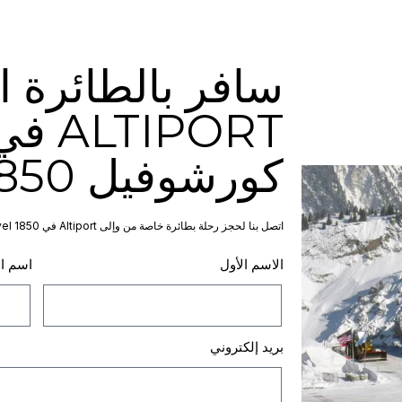
سافر بالطائرة ا
ALTIPORT 
كورشوفيل 1850
اتصل بنا لحجز رحلة بطائرة خاصة من وإلى Altiport في Courchevel 1850 أثناء إقامتك في أحد شاليهاتنا.
الاسم الأول
اسم ال
بريد إلكتروني