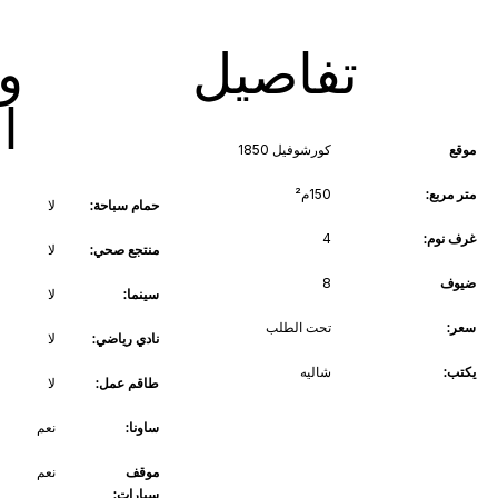
تفاصيل
و
ا
موقع
كورشوفيل 1850
متر مربع:
150م²
حمام سباحة:
لا
غرف نوم:
4
منتجع صحي:
لا
ضيوف
8
سينما:
لا
سعر:
تحت الطلب
نادي رياضي:
لا
يكتب:
شاليه
طاقم عمل:
لا
ساونا:
نعم
موقف
نعم
سيارات: