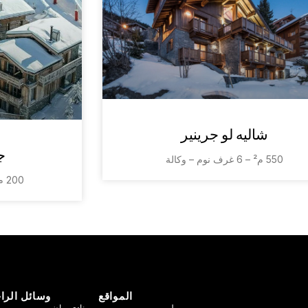
شاليه لو جرينير
ج
550 م² – 6 غرف نوم – وكالة
200 م² – 2 غرف نوم – بتفويض
المواقع
وسائل الرا
ميريبيل
نادي رياضي