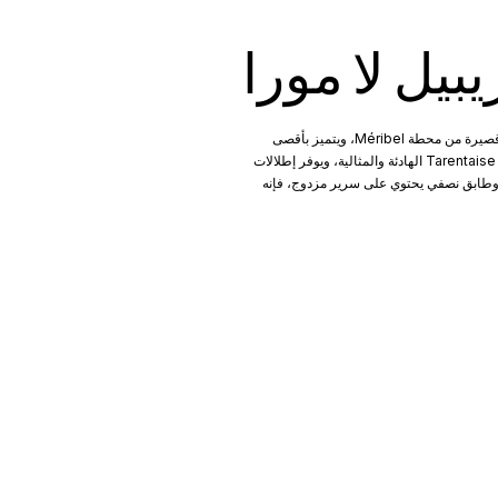
بيل لا مورا
يقع شاليهنا المبني حديثًا بين قرية Allues الساحرة وعلى مسافة قصيرة من محطة Méribel، ويتميز بأقصى
درجات الراحة مع تصميم Savoyard الأصيل. يقع الشاليه في قرية Tarentaise الهادئة والمثالية، ويوفر إطلالات
مهيب. مع أربع غرف نوم وطابق نصفي يحتوي على سرير مزدوج، فإنه