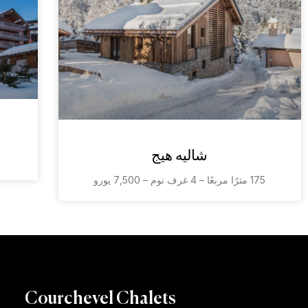
شاليه هيج
175 مترًا مربعًا – 4 غرف نوم – 7,500 يورو
Courchevel Chalets