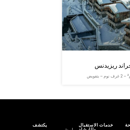
راند ريزيدنس
حة
خدمات الاستقبال
يكتشف
والإرشاد
أصحاب