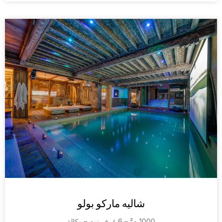
شاليه ماركو بولو
1000 م² – 6 غرف نوم – وكالة