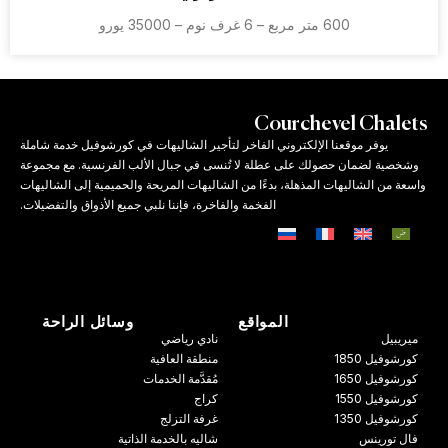
600 متر مربع – 6 غرف نوم – 35000 يورو
Courchevel Chalets
يوفر موقعنا الإلكتروني الفاخر لتأجير الشاليهات في كورشوفيل خدمة شاملة
وشخصية لضمان حصولك على عطلة لا تُنسى في جبال الألب الفرنسية. مع مجموعة
واسعة من الشاليهات المذهلة، بدءًا من الشاليهات المريحة والحميمية إلى الشاليهات
الفخمة والفاخرة، فإننا نلبي جميع الأذواق والتفضيلات.
المواقع
وسائل الراحة
ميريبيل
نادي رياضي
كورشوفيل 1850
منطقة العافية
كورشوفيل 1650
مُقدَّمة الخدمات
كورشوفيل 1550
كراج
كورشوفيل 1350
غرفة التزلج
فال تورينس
شاليه بالخدمة الذاتية