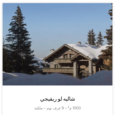
شاليه لو ريفيجي
1000 م² – 9 غرف نوم – ملكية