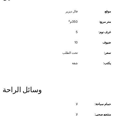
موقع
فال ديزير
متر مربع:
350م²
غرف نوم:
5
ضيوف
10
سعر:
تحت الطلب
يكتب:
شقة
وسائل الراحة
حمام سباحة:
لا
منتجع صحي:
لا