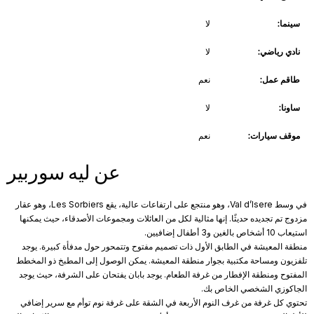
سينما:
لا
نادي رياضي:
لا
طاقم عمل:
نعم
ساونا:
لا
موقف سيارات:
نعم
عن ليه سوربير
في وسط Val d’Isere، وهو منتجع على ارتفاعات عالية، يقع Les Sorbiers، وهو عقار
مزدوج تم تجديده حديثًا. إنها مثالية لكل من العائلات ومجموعات الأصدقاء، حيث يمكنها
استيعاب 10 أشخاص بالغين و3 أطفال إضافيين.
منطقة المعيشة في الطابق الأول ذات تصميم مفتوح وتتمحور حول مدفأة كبيرة. يوجد
تلفزيون ومساحة مكتبية بجوار منطقة المعيشة. يمكن الوصول إلى المطبخ ذو المخطط
المفتوح ومنطقة الإفطار من غرفة الطعام. يوجد بابان يفتحان على الشرفة، حيث يوجد
الجاكوزي الشخصي الخاص بك.
تحتوي كل غرفة من غرف النوم الأربعة في الشقة على غرفة نوم توأم مع سرير إضافي