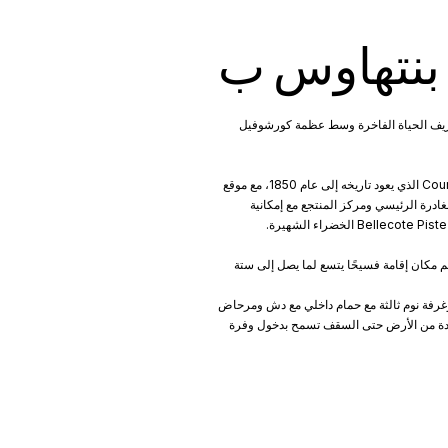
بنتهاوس ب
 تعريف الحياة الفاخرة وسط عظمة كورشوفيل
يتمتع Penthouse B بموقع مرغوب فيه للغاية في منتجع Courchevel الذي يعود تاريخه إلى عام 1850، مع موقع
ادرة الرئيسي ومركز المنتجع مع إمكانية
 متطور يضم مكان إقامة فسيحًا يتسع لما يصل إلى ستة
غرفة نوم ثالثة مع حمام داخلي مع دش ومرحاض
ممتدة من الأرض حتى السقف تسمح بدخول وفرة