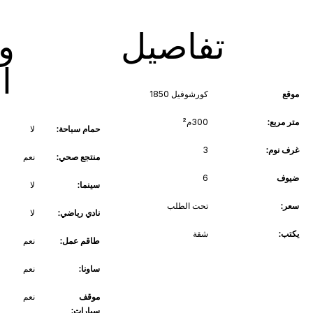
تفاصيل
و
ا
موقع
كورشوفيل 1850
متر مربع:
300م²
حمام سباحة:
لا
غرف نوم:
3
منتجع صحي:
نعم
ضيوف
6
سينما:
لا
سعر:
تحت الطلب
نادي رياضي:
لا
يكتب:
شقة
طاقم عمل:
نعم
ساونا:
نعم
موقف
نعم
سيارات: