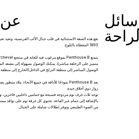
سائل
عن 
لراحة
تقع هذه الشقة الاستثنائية في قلب جبال الألب الفرنسية، وتعيد
1850 المغطاة بالثلوج.
متميز على الزحلقة مباشرةً. يمكنك الوصول بسهولة إلى مصعد المغ
الوصول المباشر إلى منطقة التزلج في الداخل/الخارج إلى منطقة Bellecote Piste الخضراء الشهيرة.
يعد Penthouse B نموذجًا للأناقة في جميع الأنحاء. ملاذ
زوار ذوي أخلاق جيدة.
توجد ثلاث غرف نوم مزدوجة فسيحة مع حمامين داخليين فاخرين، و
بالإضافة إلى حمام عبر القاعة. تحتوي كل غرفة نوم على نوافذ 
من الضوء الطبيعي وتوفر إطلالات شاملة على الجبال.