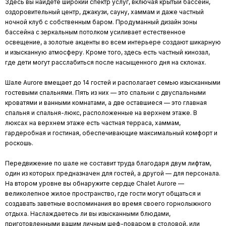
Здесь вы найдете широкий спектр услуг, включая крытый бассейн,
оздоровительный центр, джакузи, сауну, хаммам и даже частный
ночной клуб с собственным баром. Продуманный дизайн зоны
бассейна с зеркальным потолком усиливает естественное
освещение, а золотые акценты во всем интерьере создают шикарную
и изысканную атмосферу. Кроме того, здесь есть частный кинозал,
где дети могут расслабиться после насыщенного дня на склонах.
Шале Aurore вмещает до 14 гостей и располагает семью изысканными
гостевыми спальнями. Пять из них — это спальни с двуспальными
кроватями и ванными комнатами, а две оставшиеся — это главная
спальня и спальня-люкс, расположенные на верхнем этаже. В
люксах на верхнем этаже есть частная терраса, хаммам,
гардеробная и гостиная, обеспечивающие максимальный комфорт и
роскошь.
Передвижение по шале не составит труда благодаря двум лифтам,
один из которых предназначен для гостей, а другой — для персонала.
На втором уровне вы обнаружите сердце Chalet Aurore —
великолепное жилое пространство, где гости могут общаться и
создавать заветные воспоминания во время своего горнолыжного
отдыха. Наслаждаетесь ли вы изысканными блюдами,
приготовленными вашим личным шеф-поваром в столовой, или