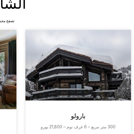
الشا
تصفح مجمو
بارولو
300 متر مربع – 6 غرف نوم – 21,800 يورو