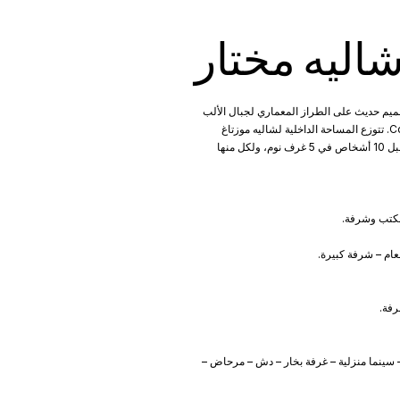
اليه مختار
اليه Muztagh، وهو عبارة عن تصميم حديث على الطراز المعماري لجبال الألب
يتميز بإطلالات خلابة على La Dent du Villard ووادي Courchevel. تتوزع المساحة الداخلية لشاليه موزتاغ
البالغة مساحتها 600 متر مربع على طوابقه الأربعة. يمكن أن تستقبل 10 أشخاص في 5 غرف نوم، ولكل منها
مكتب وشرفة.
عام – شرفة كبيرة.
– سينما منزلية – غرفة بخار – دش – مرحاض –