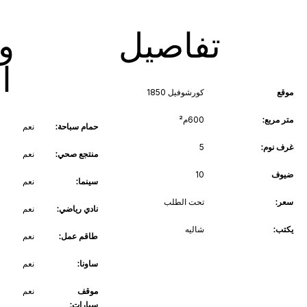
تفاصيل
و
ا
موقع
كورشوفيل 1850
متر مربع:
600م²
حمام سباحة:
نعم
غرف نوم:
5
منتجع صحي:
نعم
ضيوف
10
سينما:
نعم
سعر:
تحت الطلب
نادي رياضي:
نعم
يكتب:
شاليه
طاقم عمل:
نعم
ساونا:
نعم
موقف
نعم
سيارات: