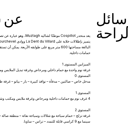
سائل
عن ش
لراحة
يعد منحدر Cospillot موطنًا لش
حمامات داخلية.
الميزانين المستوى 1
غرفة نوم واحدة مع حمام داخلي ومرحاض وغرفة تبديل الملابس و
المستوى 0
مدخل خاص – صالتين – مدفأة – نوافذ كبيرة – بار – بيانو – غرفة ط
المستوى 1
4 غرف نوم مع حمامات داخلية ومرحاض وغرفة ملابس ومكتب وشرفة.
المستوي 2
غرفة تزلج – حمام سباحة مع شلالات وسباحة نفاثة – منطقة صالة 
سينما مع 9 كراسي قابلة للتمدد – تراس – ساونا.