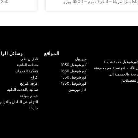
80 مترًا مربعًا – 3 غرف نوم – 4500 يورو
250 م² – 5 غرف نوم – وكالة
المواقع
وسائل الرا
ميريبيل
نادي رياضي
ي كورشوفيل خدمة شاملة
كورشوفيل 1850
منطقة العافية
الألب الفرنسية. مع مجموعة
كورشوفيل 1650
مُقدَّمة الخدمات
ريحة والحميمية إلى
كورشوفيل 1550
كراج
التفضيلات.
كورشوفيل 1350
غرفة التزلج
فال تورينس
شاليه بالخدمة الذاتية
حمام سباحة
التزلج في الداخل والتزلج
خارجًا