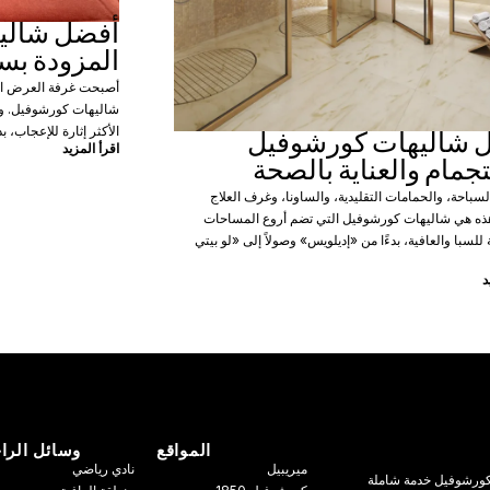
أفضل شالي
المزودة بس
أصبحت غرفة العرض الخ
شاليهات كورشوفيل. و
الأكثر إثارة للإعجاب، ب
 شاليهات كورشوفيل
اقرأ المزيد
جمام والعناية بالصحة
سباحة، والحمامات التقليدية، والساونا، وغرف العلاج
هذه هي شاليهات كورشوفيل التي تضم أروع المساحات
لسبا والعافية، بدءًا من «إديلويس» وصولاً إلى «لو بيتي
د
المواقع
وسائل الرا
ميريبيل
نادي رياضي
ي كورشوفيل خدمة شاملة