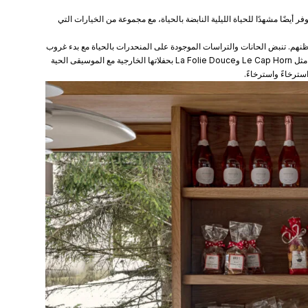
يضًا مشهدًا للحياة الليلية النابضة بالحياة، مع مجموعة من الخيارات التي
 ظنهم. تنبض الحانات والتراسات الموجودة على المنحدرات بالحياة مع بدء غروب
الشمس، مع الموسيقى الحية ومجموعات الدي جي والنبيذ الساخن المتدفق. تشتهر الأماكن مثل Le Cap Horn وLa Folie Douce بحفلاتها الخارجية مع الموسيقى الحية