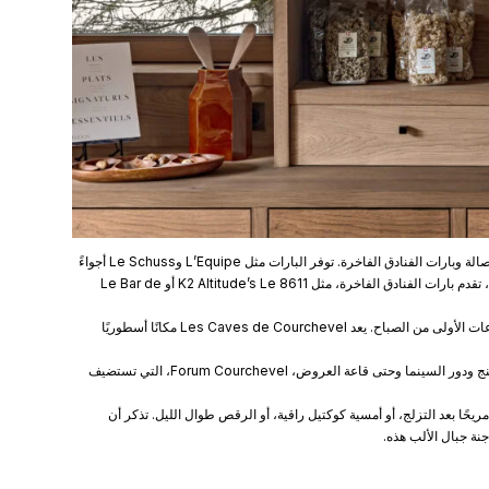
إذا كنت من محبي الكوكتيلات الفاخرة والديكورات الداخلية الأنيقة، فهناك العديد من بارات الصالة وبارات الفنادق الفاخرة. توفر البارات مثل L’Equipe وLe Schuss أجواءً
أكثر استرخاءً لأولئك الذين يفضلون الأمسيات الأكثر هدوءًا. للحصول على تجربة متطورة حقًا، تقدم بارات الفنادق الفاخرة، مثل K2 Altitude’s Le 8611 أو Le Bar de
يعد المنتجع أيضًا موطنًا للعديد من النوادي الليلية لأولئك الذين يرغبون في الاحتفال في الساعات الأولى من الصباح. يعد Les Caves de Courchevel مكانًا أسطوريًا
للحصول على نوع مختلف من الترفيه المسائي، يوجد في كورشوفيل العديد من صالات البولينج ودور السينما وحتى قاعة العروض، Forum Courchevel، التي تستضيف
ًا بعد التزلج، أو أمسية كوكتيل راقية، أو الرقص طوال الليل. تذكر أن
نة جبال الألب هذه.