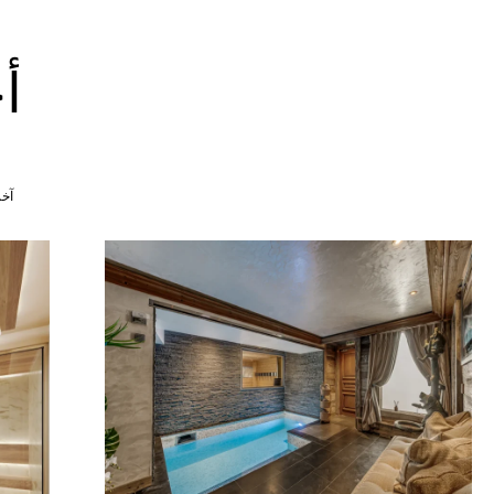
أ
آخر