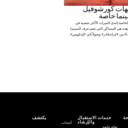
هات كورشوفيل
ينما خاصة
اصة إحدى الميزات الأكثر شعبية في
هذه هي المساكن التي تضم غرف السينما
دءًا من «غراندفاذر» وصولاً إلى «إيدلويس».
حة
خدمات الاستقبال
يكتشف
والإرشاد
أصحاب
نفاثة خاصة