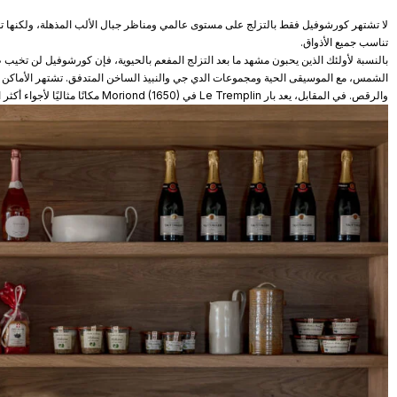
لا تشتهر كورشوفيل فقط بالتزلج على مستوى عالمي ومناظر جبال الألب المذهلة، ولكنها توفر أ
تناسب جميع الأذواق.
بالنسبة لأولئك الذين يحبون مشهد ما بعد التزلج المفعم بالحيوية، فإن كورشوفيل لن تخيب
والرقص. في المقابل، يعد بار Le Tremplin في Moriond (1650) مكانًا مثاليًا لأجواء أكثر استرخاءً واسترخاءً.