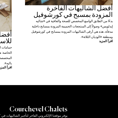
أفضل الشاليهات الفاخرة
المزودة بمسبح في كورشوفيل
بدءًا من الطابق الواسع المخصص للصحة والعافية في «شاليه
إيدلويس» وصولاً إلى المنتجعات الحميمة المزودة بمسابح داخلية
مدفأة، هذه هي أرقى الشاليهات المزودة بمسابح في كورشوفيل
أفضل
ومنطقة «الوديان الثلاثة».
للاست
اقرأ المزيد
حمامات ال
الخاصة: 
المخصصة ل
باليه».
اقرأ المزي
Courchevel Chalets
يوفر موقعنا الإلكتروني الفاخر لتأجير الشاليهات ف