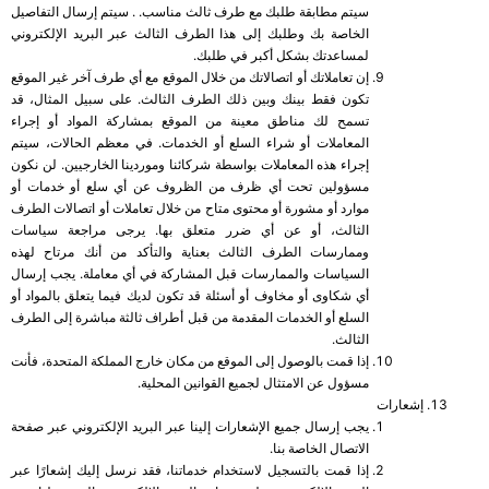
سيتم مطابقة طلبك مع طرف ثالث مناسب. . سيتم إرسال التفاصيل
الخاصة بك وطلبك إلى هذا الطرف الثالث عبر البريد الإلكتروني
لمساعدتك بشكل أكبر في طلبك.
إن تعاملاتك أو اتصالاتك من خلال الموقع مع أي طرف آخر غير الموقع
تكون فقط بينك وبين ذلك الطرف الثالث. على سبيل المثال، قد
تسمح لك مناطق معينة من الموقع بمشاركة المواد أو إجراء
المعاملات أو شراء السلع أو الخدمات. في معظم الحالات، سيتم
إجراء هذه المعاملات بواسطة شركائنا وموردينا الخارجيين. لن نكون
مسؤولين تحت أي ظرف من الظروف عن أي سلع أو خدمات أو
موارد أو مشورة أو محتوى متاح من خلال تعاملات أو اتصالات الطرف
الثالث، أو عن أي ضرر متعلق بها. يرجى مراجعة سياسات
وممارسات الطرف الثالث بعناية والتأكد من أنك مرتاح لهذه
السياسات والممارسات قبل المشاركة في أي معاملة. يجب إرسال
أي شكاوى أو مخاوف أو أسئلة قد تكون لديك فيما يتعلق بالمواد أو
السلع أو الخدمات المقدمة من قبل أطراف ثالثة مباشرة إلى الطرف
الثالث.
إذا قمت بالوصول إلى الموقع من مكان خارج المملكة المتحدة، فأنت
مسؤول عن الامتثال لجميع القوانين المحلية.
إشعارات
يجب إرسال جميع الإشعارات إلينا عبر البريد الإلكتروني عبر صفحة
الاتصال الخاصة بنا.
إذا قمت بالتسجيل لاستخدام خدماتنا، فقد نرسل إليك إشعارًا عبر