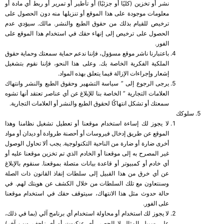
نشر أو تخزين (كليًا أو جزئيًا) أو تأطير أو تمرير أو ربط أي مادة أو
معلومات موجودة على هذا الموقع أو تنزيلها منه دون الحصول على
ترخيص للقيام بذلك من حقوق الطبع والنشر. مالك. سيؤدي عدم
الحصول على ترخيص إلى إنهاء حقك في استخدام هذا الموقع على
الفور.
باعتبارنا ناشر موقع مسؤول، فإننا ندعم حماية سمعتك وحماية حقوق
الملكية الفكرية الخاصة بك. وعلى هذا النحو، فإننا نقوم بتشغيل
إشعار وإجراءات الإزالة فيما يتعلق بهذه المواد.
يرجى الرجوع إلى ”
سياسة التشهير وحقوق الطبع والنشر وانتهاك
العلامات التجارية
” الخاصة بنا للإبلاغ عن أي عناصر تعتقد أنها تشوه
سمعتك أو تشكل انتهاكًا لحقوق الطبع والنشر أو العلامات التجارية.
سلوكك
لا يجوز لك إساءة استخدام موقعنا أو تعطيل تشغيل نظامنا وهذا
الموقع عن طريق إدخال فيروسات أو أحصنة طروادة أو ديدان أو مواد
أخرى ضارة أو ضارة من الناحية التكنولوجية. يجب ألا تحاول الوصول
غير المصرح به إلى موقعنا أو الخادم الذي تم تخزين موقعنا عليه أو
أي خادم أو كمبيوتر أو قاعدة بيانات متصلة بموقعنا. سنقوم بالإبلاغ
عن أي خرق من هذا القبيل إلى سلطات إنفاذ القانون ذات الصلة
وسنتعاون مع تلك السلطات من خلال الكشف عن هويتك لهم. في
حالة حدوث مثل هذا الانتهاك، سيتوقف حقك في استخدام موقعنا
على الفور.
لا يجوز لك استخدام أو محاولة استخدام أي برنامج آلي (بما في ذلك،
على سبيل المثال لا الحصر، أي عنكبوت أو أي زاحف ويب آخر)