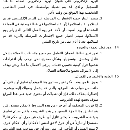
البريد الإلكتروني على عنوان البريد الإلكتروني المقدم لنا عند
التسجيل والذي قد يتم تعديله بواسطتك في قسم التفاصيل
الشخصية بهذا الموقع من وقت لآخر.
سيتم اعتبار جميع الإشعارات المرسلة عبر البريد الإلكتروني قد تم
استلامها عند استلامها (أو، عند استلامها في عطلة وطنية في المملكة
المتحدة أو يوم السبت أو الأحد، في يوم العمل التالي الذي يلي يوم
الاستلام). سيتم اعتبار جميع الإشعارات المرسلة بالبريد قد تم
استلامها بعد 5 أيام عمل من تاريخ النشر.
ردود فعل العملاء والجودة
نحن ندير نظامًا لضمان التعامل مع جميع ملاحظات العملاء بشكل
عادل ومتسق، وتسجيلها بشكل صحيح. نحن نرحب بأي اقتراحات
تقدمها حول كيفية تحسين خدماتنا. يرجى الاتصال بنا هنا. ونحن نهدف
إلى الاعتراف بجميع ملاحظات العملاء.
العامة والاختصاص القضائي
يجوز لنا من وقت لآخر تغيير محتوى هذا الموقع أو تعليق أو إيقاف أي
جانب من جوانب هذا الموقع، والذي قد يشمل وصولك إليه. وبشرط
إخطارك بخلاف ذلك، فإن أي تعديلات أو محتوى جديد على هذا الموقع
سوف يخضع لهذه الشروط.
إذا قررت المحكمة أن أي جزء من هذه الشروط لا يمكن تنفيذه، فلن
يتم تطبيق هذا الجزء المعين من هذه الشروط، ولكن سيتم تطبيق
بقية هذه الشروط. لا يعتبر تنازل أي طرف عن خرق أي حكم تنازلاً
مستمرًا أو تنازلاً عن أي خرق لاحق لنفس الأحكام أو أي أحكام أخرى.
لا يمنع الفشل أو التأخير في ممارسة أي حق بموجب هذه الشروط