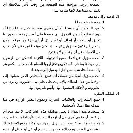
الصفحة. يرجى مراجعة هذه الصفحة من وقت لآخر لملاحظة أي
تغييرات قمنا بها، لأنها ملزمة لك.
الوصول إلى موقعنا
موقعنا متاح مجانا.
نحن لا نضمن أن موقعنا، أو أي محتوى فيه، سيكون متاحًا دائمًا أو
دون انقطاع. يُسمح بالدخول إلى موقعنا على أساس مؤقت. يجوز لنا
تعليق أو سحب أو إيقاف أو تغيير كل أو أي جزء من موقعنا دون
إشعار. لن نكون مسؤولين تجاهك إذا كان موقعنا غير متاح لأي سبب
من الأسباب في أي وقت أو لأي فترة.
أنت مسؤول عن اتخاذ جميع الترتيبات اللازمة لتتمكن من الوصول
إلى موقعنا بما في ذلك تكوين تكنولوجيا المعلومات وبرامج الكمبيوتر
والمنصة الخاصة بك من أجل الوصول إلى موقعنا.
أنت مسؤول أيضًا عن ضمان أن جميع الأشخاص الذين يصلون إلى
موقعنا من خلال اتصالك بالإنترنت على علم بهذه الشروط وغيرها من
الشروط والأحكام المعمول بها، وأنهم يلتزمون بها.
الملكية الفكرية
جميع الشعارات والعلامات التجارية وحقوق النشر الواردة في هذا
الموقع تظل ملكًا لأصحابها.
استخدام هذه المواد لا يعني موافقة هذه الشركات. لا يتم منح أي
تراخيص أو حقوق أخرى في أو لهذه الشعارات و/أو العلامات التجارية.
مع مراعاة البند 5، يجوز لك تنزيل المواد من هذا الموقع لاستخدامك
الشخصي الوحيد. ومع ذلك، لا يجوز لك نسخ أو نقل أو تعديل أو إعادة