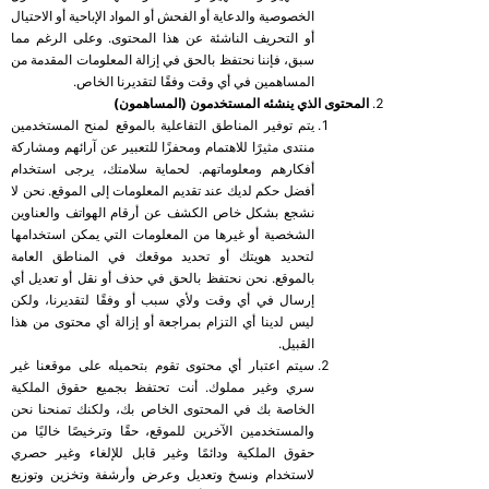
الخصوصية والدعاية أو الفحش أو المواد الإباحية أو الاحتيال
أو التحريف الناشئة عن هذا المحتوى. وعلى الرغم مما
سبق، فإننا نحتفظ بالحق في إزالة المعلومات المقدمة من
المساهمين في أي وقت وفقًا لتقديرنا الخاص.
المحتوى الذي ينشئه المستخدمون (المساهمون)
يتم توفير المناطق التفاعلية بالموقع لمنح المستخدمين
منتدى مثيرًا للاهتمام ومحفزًا للتعبير عن آرائهم ومشاركة
أفكارهم ومعلوماتهم. لحماية سلامتك، يرجى استخدام
أفضل حكم لديك عند تقديم المعلومات إلى الموقع. نحن لا
نشجع بشكل خاص الكشف عن أرقام الهواتف والعناوين
الشخصية أو غيرها من المعلومات التي يمكن استخدامها
لتحديد هويتك أو تحديد موقعك في المناطق العامة
بالموقع. نحن نحتفظ بالحق في حذف أو نقل أو تعديل أي
إرسال في أي وقت ولأي سبب أو وفقًا لتقديرنا، ولكن
ليس لدينا أي التزام بمراجعة أو إزالة أي محتوى من هذا
القبيل.
سيتم اعتبار أي محتوى تقوم بتحميله على موقعنا غير
سري وغير مملوك. أنت تحتفظ بجميع حقوق الملكية
الخاصة بك في المحتوى الخاص بك، ولكنك تمنحنا نحن
والمستخدمين الآخرين للموقع، حقًا وترخيصًا خاليًا من
حقوق الملكية ودائمًا وغير قابل للإلغاء وغير حصري
لاستخدام ونسخ وتعديل وعرض وأرشفة وتخزين وتوزيع