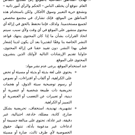
العام. نتوقع أن يختلف الناس – الحكم والرأي أمور ذاتية –
ونشجع حرية التعبير وسوق الأفكار. ولكن باستخدام هذه
المناطق من الموقع، فإنك تشارك في مجتمع مخصص
لجميع مستخدمينا. ولذلك، فإننا نحتفظ بالحق في إزالة أي
محتوى منشور على الموقع في أي وقت ولأي سبب. سيتم
اتخاذ القرارات بشأن ما إذا كان المحتوى ينتهك قواعد
النشر الخاصة بنا وفقًا لتقديرنا بعد أن يكون لدينا إشعار
فعلي بهذا النشر. دون تقييد حقنا في إزالة المحتوى،
حاولنا تقديم الإرشادات التالية لأولئك الذين ينشرون
المحتوى على الموقع.
عند استخدام الموقع، يرجى عدم نشر مواد:
يحتوي على لغة بذيئة أو بذيئة أو مسيئة أو تحض
على الكراهية، أو ألقاب أو افتراءات، أو نصوص
أو رسوم توضيحية سيئة الذوق، أو هجمات
تحريضية ذات طبيعة شخصية أو عنصرية أو
دينية، أو تعبيرات عن التعصب أو العنصرية أو
التمييز أو الكراهية.
تشهيرية، تهديدية، استخفاف، تحريضية بشكل
صارخ، كاذبة، مضللة، خادعة، احتيالية، غير
دقيقة، غير عادلة، تحتوي على مبالغة جسيمة أو
ادعاءات غير مدعومة بأدلة، تنتهك حقوق
الخصوصية لأي طرف ثالث، ضارة أو مسيئة