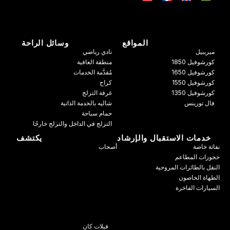
المواقع
وسائل الراحة
ميريبيل
نادي رياضي
كورشوفيل 1850
منطقة العافية
كورشوفيل 1650
مُقدَّمة الخدمات
كورشوفيل 1550
كراج
كورشوفيل 1350
غرفة التزلج
فال تورينس
شاليه بالخدمة الذاتية
حمام سباحة
التزلج في الداخل والتزلج خارجًا
خدمات الاستقبال والإرشاد
يكتشف
نفاثة خاصة
أصحاب
حجوزات المطاعم
النقل بالطائرات المروحية
الطهاة الخاصون
السيارات الفاخرة
فيلات كان