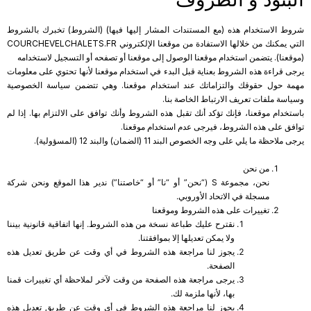
شروط الاستخدام هذه (مع المستندات المشار إليها فيها) (الشروط) تخبرك بالشروط
التي يمكنك من خلالها الاستفادة من موقعنا الإلكتروني COURCHEVELCHALETS.FR
(موقعنا). يتضمن استخدام موقعنا الوصول إلى موقعنا أو تصفحه أو التسجيل لاستخدامه
يرجى قراءة هذه الشروط بعناية قبل البدء في استخدام موقعنا لأنها تحتوي على معلومات
مهمة حول حقوقك والتزاماتك عند استخدام موقعنا. وهي تتضمن سياسة الخصوصية
وسياسة ملفات تعريف الارتباط الخاصة بنا.
باستخدام موقعنا، فإنك تؤكد أنك تقبل هذه الشروط وأنك توافق على الالتزام بها. إذا لم
توافق على هذه الشروط، فيرجى عدم استخدام موقعنا.
يرجى ملاحظة ما يلي على وجه الخصوص البند 11 (الضمان) والبند 12 (المسؤولية).
من نحن
نحن، مجموعة S (“نحن” أو “نا” أو “خاصتنا”) ندير هذا الموقع ونحن شركة
مسجلة في الاتحاد الأوروبي.
تغييرات على هذه الشروط وموقعنا
نقترح عليك طباعة نسخة من هذه الشروط. إنها اتفاقية قانونية بيننا
ولا يمكن تعديلها إلا بموافقتنا.
يجوز لنا مراجعة هذه الشروط في أي وقت عن طريق تعديل هذه
الصفحة.
يرجى مراجعة هذه الصفحة من وقت لآخر لملاحظة أي تغييرات قمنا
بها، لأنها ملزمة لك.
يجوز لنا مراجعة هذه الشروط في أي وقت عن طريق تعديل هذه