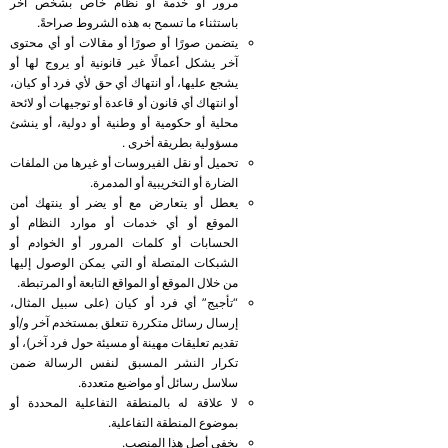
مرور أو خدمة أو نظام خاص بشخص آخر
باستثناء ما تسمح به هذه الشروط صراحةً.
يتضمن صورًا أو صورًا أو مقالات أو أي محتوى
آخر يشكل أعمالًا غير قانونية أو يروج لها أو
يشجع عليها، أو انتهاك أي حق لأي فرد أو كيان،
أو انتهاك أي قانون أو قاعدة أو توجيهات أو لائحة
محلية أو حكومية أو وطنية أو دولية، أو ينشئ
مسؤولية بطريقة أخرى .
تحميل أو نقل الفيروسات أو غيرها من الملفات
الضارة أو التخريبية أو المدمرة.
يعطل أو يتعارض مع أو يضر أو ​​ينتهك أمن
الموقع أو أي خدمات أو موارد النظام أو
الحسابات أو كلمات المرور أو الخوادم أو
الشبكات المتصلة أو التي يمكن الوصول إليها
من خلال الموقع أو المواقع التابعة أو المرتبطة.
“تأجيج” أي فرد أو كيان (على سبيل المثال،
إرسال رسائل متكررة تتعلق بمستخدم آخر و/أو
تقديم تعليقات مهينة أو مسيئة حول فرد آخر)، أو
تكرار النشر المسبق لنفس الرسالة ضمن
سلاسل رسائل أو مواضيع متعددة.
لا علاقة له بالمنطقة التفاعلية المحددة أو
بموضوع المنطقة التفاعلية.
يخفي أصل هذا المنصب.