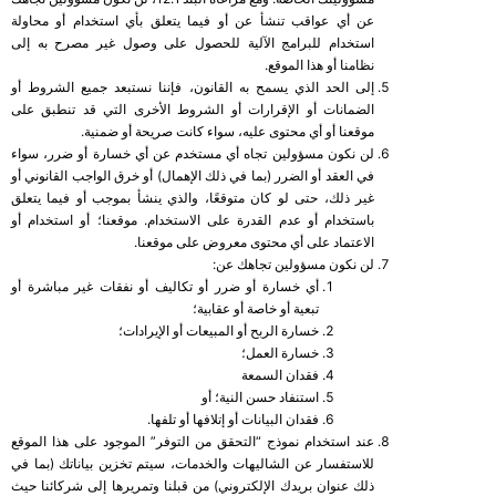
عن أي عواقب تنشأ عن أو فيما يتعلق بأي استخدام أو محاولة
استخدام للبرامج الآلية للحصول على وصول غير مصرح به إلى
نظامنا أو هذا الموقع.
إلى الحد الذي يسمح به القانون، فإننا نستبعد جميع الشروط أو
الضمانات أو الإقرارات أو الشروط الأخرى التي قد تنطبق على
موقعنا أو أي محتوى عليه، سواء كانت صريحة أو ضمنية.
لن نكون مسؤولين تجاه أي مستخدم عن أي خسارة أو ضرر، سواء
في العقد أو الضرر (بما في ذلك الإهمال) أو خرق الواجب القانوني أو
غير ذلك، حتى لو كان متوقعًا، والذي ينشأ بموجب أو فيما يتعلق
باستخدام أو عدم القدرة على الاستخدام. موقعنا؛ أو استخدام أو
الاعتماد على أي محتوى معروض على موقعنا.
لن نكون مسؤولين تجاهك عن:
أي خسارة أو ضرر أو تكاليف أو نفقات غير مباشرة أو
تبعية أو خاصة أو عقابية؛
خسارة الربح أو المبيعات أو الإيرادات؛
خسارة العمل؛
فقدان السمعة
استنفاد حسن النية؛ أو
فقدان البيانات أو إتلافها أو تلفها.
عند استخدام نموذج “التحقق من التوفر” الموجود على هذا الموقع
للاستفسار عن الشاليهات والخدمات، سيتم تخزين بياناتك (بما في
ذلك عنوان بريدك الإلكتروني) من قبلنا وتمريرها إلى شركائنا حيث