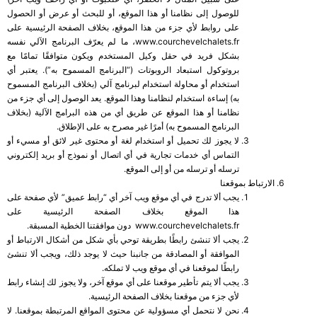
للوصول إلى نظامنا أو هذا الموقع، أو للبحث أو عرض أو الحصول
على روابط لأي جزء من هذا الموقع، بخلاف الصفحة الرئيسية على
www.courchevelchalets.fr، ما لم يعرّف البرنامج الآلي نفسه
بشكل فريد في حقل وكيل المستخدم ويكون متوافقًا تمامًا مع
بروتوكول استبعاد الروبوتات (“البرنامج المسموح به”). يعتبر أي
استخدام أو محاولة استخدام لبرنامج آلي (بخلاف البرنامج المسموح
به) إساءة استخدام لنظامنا وهذا الموقع. يعد الوصول إلى أي جزء من
نظامنا أو هذا الموقع عن طريق أي من هذه البرامج الآلية (بخلاف
البرنامج المسموح به) أمرًا غير مصرح به على الإطلاق.
لا يجوز لك تحميل أو استخدام لغة أو محتوى غير لائق أو مسيء أو
التماس أي خدمات تجارية في أي اتصال أو نموذج أو بريد إلكتروني
ترسله أو ترسله من أو إلى الموقع.
الارتباط بموقعنا
يجب ألا تدرج في أي موقع ويب آخر أي “رابط عميق” لأي صفحة على
هذا الموقع بخلاف الصفحة الرئيسية على
www.courchevelchalets.fr دون موافقتنا الخطية المسبقة.
يجب ألا تنشئ رابطًا بطريقة توحي بأي شكل من أشكال الارتباط أو
الموافقة أو المصادقة من جانبنا حيث لا يوجد ذلك، ويجب ألا تنشئ
رابطًا لموقعنا في أي موقع ويب لا تملكه.
يجب ألا يتم تأطير موقعنا على أي موقع آخر، ولا يجوز لك إنشاء رابط
لأي جزء من موقعنا بخلاف الصفحة الرئيسية.
نحن لا نتحمل أي مسؤولية عن محتوى المواقع المرتبطة بموقعنا. لا