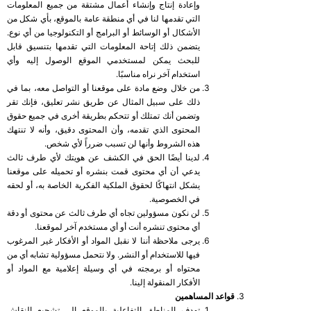
وإعادة إنتاج وإنشاء أعمال مشتقة من جميع المعلومات
التي تقدمها لنا في أي منطقة عامة بالموقع، بأي شكل من
الأشكال أو الوسائط أو البرامج أو التكنولوجيا من أي نوع.
يتضمن ذلك إتاحة المعلومات التي تقدمها بتنسيق قابل
للبحث يمكن لمستخدمي الموقع الوصول إليه وأي
استخدام آخر نراه مناسبًا.
من خلال وضع مادة على موقعنا أو التواصل معه، بما في
ذلك على سبيل المثال عن طريق نشر تعليق، فإنك تقر
وتضمن أنك تمتلك أو تتحكم بطريقة أخرى في جميع حقوق
المحتوى الذي تقدمه، وأن المحتوى دقيق، وأنه لا تنتهك
هذه الشروط وأنها لن تسبب ضرراً لأي شخص.
لدينا أيضًا الحق في الكشف عن هويتك لأي طرف ثالث
يدعي أن أي محتوى قمت بنشره أو تحميله على موقعنا
يشكل انتهاكًا لحقوق الملكية الفكرية الخاصة به، أو لحقه
في الخصوصية.
لن نكون مسؤولين تجاه أي طرف ثالث عن محتوى أو دقة
أي محتوى تنشره أنت أو أي مستخدم آخر لموقعنا.
يرجى ملاحظة أننا لا نقبل المواد أو الأفكار غير المرغوب
فيها للاستخدام أو النشر. ولا نتحمل مسؤولية تشابه أي من
محتواه أو برمجته في أي وسيلة إعلامية مع المواد أو
الأفكار المنقولة إلينا.
قواعد المساهمين
تهدف المناطق التفاعلية بالموقع إلى تشجيع النقاش