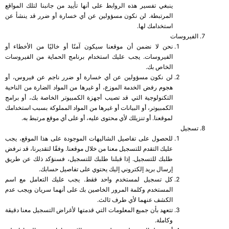
ينبغي تفسير هذه الروابط على أنها تأييد من جانبنا لتلك المواقع
المرتبطة. لن نكون مسؤولين عن أي خسارة أو ضرر قد ينشأ عن
استخدامك لها.
الفيروسات
نحن لا نضمن أن موقعنا سيكون آمنًا أو خاليًا من الأخطاء أو
الفيروسات. يجب عليك استخدام برنامج الحماية من الفيروسات
الخاص بك.
لن نكون مسؤولين عن أي خسارة أو ضرر ناجم عن فيروس، أو
هجوم رفض الخدمة الموزع، أو غيرها من المواد الضارة من الناحية
التكنولوجية التي قد تصيب أجهزة الكمبيوتر الخاصة بك، أو برامج
الكمبيوتر، أو البيانات أو غيرها من المواد المملوكة بسبب استخدامك
لموقعنا. أو تنزيلك لأي محتوى عليه، أو على أي موقع مرتبط به.
تسجيل
للحصول على تفاصيل الشاليهات الموجودة على هذا الموقع، يجب
عليك التقدم للتسجيل معنا من خلال موقعنا. وفقًا لتقديرنا، قد نرفض
طلبك للتسجيل. إذا قبلنا طلبك للتسجيل، فسنؤكد ذلك عن طريق
إرسال بريد إلكتروني إليك يحتوي على تفاصيل حسابك.
كل تسجيل لمستخدم واحد فقط. يجب عليك التعامل مع اسم
المستخدم وكلمة المرور الخاصين بك على أنهما سريان ويجب عدم
الكشف عنهما لأي طرف ثالث.
تتعهد بأن جميع المعلومات التي قدمتها لأغراض التسجيل معنا دقيقة
وكاملة.