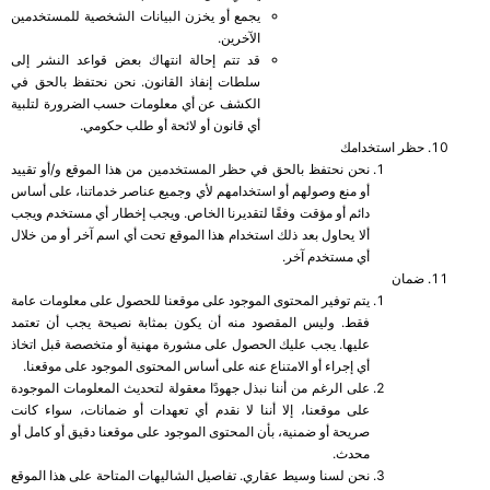
يجمع أو يخزن البيانات الشخصية للمستخدمين
الآخرين.
قد تتم إحالة انتهاك بعض قواعد النشر إلى
سلطات إنفاذ القانون. نحن نحتفظ بالحق في
الكشف عن أي معلومات حسب الضرورة لتلبية
أي قانون أو لائحة أو طلب حكومي.
حظر استخدامك
نحن نحتفظ بالحق في حظر المستخدمين من هذا الموقع و/أو تقييد
أو منع وصولهم أو استخدامهم لأي وجميع عناصر خدماتنا، على أساس
دائم أو مؤقت وفقًا لتقديرنا الخاص. ويجب إخطار أي مستخدم ويجب
ألا يحاول بعد ذلك استخدام هذا الموقع تحت أي اسم آخر أو من خلال
أي مستخدم آخر.
ضمان
يتم توفير المحتوى الموجود على موقعنا للحصول على معلومات عامة
فقط. وليس المقصود منه أن يكون بمثابة نصيحة يجب أن تعتمد
عليها. يجب عليك الحصول على مشورة مهنية أو متخصصة قبل اتخاذ
أي إجراء أو الامتناع عنه على أساس المحتوى الموجود على موقعنا.
على الرغم من أننا نبذل جهودًا معقولة لتحديث المعلومات الموجودة
على موقعنا، إلا أننا لا نقدم أي تعهدات أو ضمانات، سواء كانت
صريحة أو ضمنية، بأن المحتوى الموجود على موقعنا دقيق أو كامل أو
محدث.
نحن لسنا وسيط عقاري. تفاصيل الشاليهات المتاحة على هذا الموقع