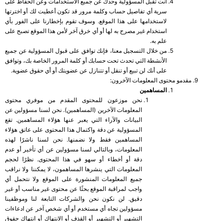
أنت تقبل المسؤولية وحدك عن جميع الاستخدامات وعن الحفاظ على
سرية أي تفاصيل حساب وكلمة مرور قد تكون أعطيت لك أو اخترتها
لاستخدامها على هذا الموقع. وسوف تقوم بإخطارنا على الفور بأي
استخدام غير مصرح به لها أو أي خرق آخر لأمن هذا الموقع تصبح على
علم به.
من خلال التسجيل معنا، فإنك توافق على قبول المسؤولية عن جميع
الأنشطة التي تحدث تحت حسابك أو كلمة المرور الخاصة بك، وتوافق
على أنك لن تبيع أو تنقل أو تتنازل عن عضويتك أو أي حقوق عضوية.
مقدمو محتوى المعلومات الآخرون:
المساهمين
نحن موزعون للمحتوى المقدم من موفري محتوى
المعلومات الآخرين (المساهمين). نحن لسنا مسؤولين عن
البيانات والآراء التي يعبر عنها هؤلاء المساهمين. تقع
المسؤولية عن دقة واكتمال هذا المحتوى على عاتق هؤلاء
المساهمين فقط ولا نضمنها. نحن لسنا ناشرًا لهذه
المعلومات، وبالتالي لسنا مسؤولين عن أي تأخير أو عدم
دقة أو أخطاء أو سهو في هذا المحتوى. نظرًا لحجم
المعلومات التي ينشرها المساهمون، لا يمكننا ولا نراقب
جميع المعلومات المنشورة على الموقع ولا نتحمل أي
واجب لمراقبة الموقع بحثًا عن محتوى غير مناسب أو غير
دقيق. لن نكون نحن والشركات التابعة لنا وموظفينا
مسؤولين تجاه أي مستخدم أو أي شخص آخر عن ادعاءات
التشهير أو التشهير أو القذف أو الانتهاك أو انتهاك حقوق