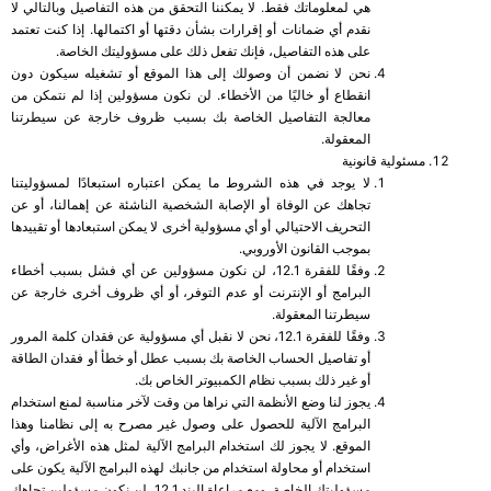
هي لمعلوماتك فقط. لا يمكننا التحقق من هذه التفاصيل وبالتالي لا
نقدم أي ضمانات أو إقرارات بشأن دقتها أو اكتمالها. إذا كنت تعتمد
على هذه التفاصيل، فإنك تفعل ذلك على مسؤوليتك الخاصة.
نحن لا نضمن أن وصولك إلى هذا الموقع أو تشغيله سيكون دون
انقطاع أو خاليًا من الأخطاء. لن نكون مسؤولين إذا لم نتمكن من
معالجة التفاصيل الخاصة بك بسبب ظروف خارجة عن سيطرتنا
المعقولة.
مسئولية قانونية
لا يوجد في هذه الشروط ما يمكن اعتباره استبعادًا لمسؤوليتنا
تجاهك عن الوفاة أو الإصابة الشخصية الناشئة عن إهمالنا، أو عن
التحريف الاحتيالي أو أي مسؤولية أخرى لا يمكن استبعادها أو تقييدها
بموجب القانون الأوروبي.
وفقًا للفقرة 12.1، لن نكون مسؤولين عن أي فشل بسبب أخطاء
البرامج أو الإنترنت أو عدم التوفر، أو أي ظروف أخرى خارجة عن
سيطرتنا المعقولة.
وفقًا للفقرة 12.1، نحن لا نقبل أي مسؤولية عن فقدان كلمة المرور
أو تفاصيل الحساب الخاصة بك بسبب عطل أو خطأ أو فقدان الطاقة
أو غير ذلك بسبب نظام الكمبيوتر الخاص بك.
يجوز لنا وضع الأنظمة التي نراها من وقت لآخر مناسبة لمنع استخدام
البرامج الآلية للحصول على وصول غير مصرح به إلى نظامنا وهذا
الموقع. لا يجوز لك استخدام البرامج الآلية لمثل هذه الأغراض، وأي
استخدام أو محاولة استخدام من جانبك لهذه البرامج الآلية يكون على
مسؤوليتك الخاصة. ومع مراعاة البند 12.1، لن نكون مسؤولين تجاهك