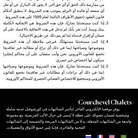
من ممارسة ذلك الحق أو أي حق آخر. لا يجوز لك التنازل عن أو نقل
أي منفعة أو فائدة أو التزام بموجب هذه الشروط. لا تنطبق أحكام
قانون العقود (حقوق الأطراف الثالثة) لعام 1999 على هذه الشروط.
إذا كنت مستخدمًا تجاريًا، فإن هذه الشروط هي الاتفاقية الكاملة
بينك وبيننا. أنت تقر بأنك لم تدخل في هذه الاتفاقية بالاعتماد على أي
ضمان أو إقرار قدمناه (ما لم يتم ذلك عن طريق الاحتيال).
إذا كنت مستخدمًا مستهلكًا، فيرجى ملاحظة أن هذه الشروط
وموضوعها وصياغتها (بما في ذلك أي نزاع أو مطالبة غير تعاقدية)
تخضع للقانون الأوروبي. نحن وأنت متفقان على أن محاكم إنجلترا
سيكون لها اختصاص غير حصري.
إذا كنت مستخدمًا تجاريًا، فإن هذه الشروط وموضوعها وصياغتها
(بما في ذلك أي نزاعات أو مطالبات غير تعاقدية) تخضع للقانون
الأوروبي وستخضع للاختصاص القضائي الحصري للمحاكم الأوروبية.
Courchevel Chalets
يوفر موقعنا الإلكتروني الفاخر لتأجير الشاليهات في كورشوفيل خدمة شاملة
وشخصية لضمان حصولك على عطلة لا تُنسى في جبال الألب الفرنسية. مع مجموعة
واسعة من الشاليهات المذهلة، بدءًا من الشاليهات المريحة والحميمية إلى الشاليهات
الفخمة والفاخرة، فإننا نلبي جميع الأذواق والتفضيلات.