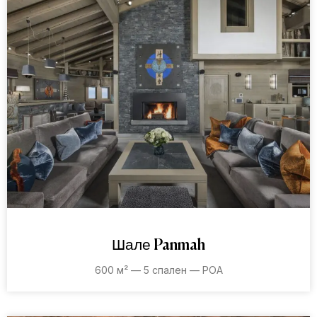
Шале Panmah
600 м² — 5 спален — POA