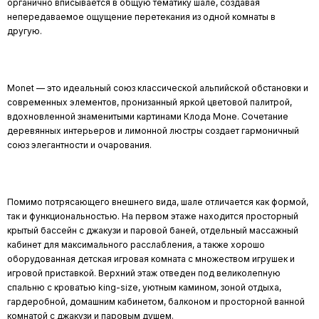
органично вписывается в общую тематику шале, создавая
непередаваемое ощущение перетекания из одной комнаты в
другую.
Monet — это идеальный союз классической альпийской обстановки и
современных элементов, пронизанный яркой цветовой палитрой,
вдохновленной знаменитыми картинами Клода Моне. Сочетание
деревянных интерьеров и лимонной люстры создает гармоничный
союз элегантности и очарования.
Помимо потрясающего внешнего вида, шале отличается как формой,
так и функциональностью. На первом этаже находится просторный
крытый бассейн с джакузи и паровой баней, отдельный массажный
кабинет для максимального расслабления, а также хорошо
оборудованная детская игровая комната с множеством игрушек и
игровой приставкой. Верхний этаж отведен под великолепную
спальню с кроватью king-size, уютным камином, зоной отдыха,
гардеробной, домашним кабинетом, балконом и просторной ванной
комнатой с джакузи и паровым душем.