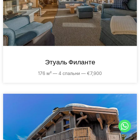
Этуаль Филанте
176 м² — 4 спальни — €7,900