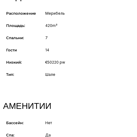
Расположение
Мерибель
Площадь:
420m²
Спальни:
7
Гости
14
Низкий:
€50220 pw
Тип:
Шале
АМЕНИТИИ
Бассейн:
Нет
Спа:
Да