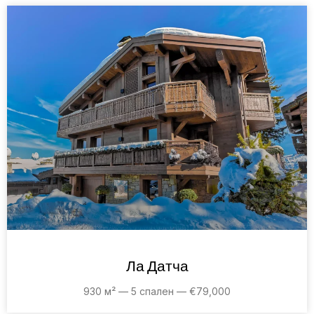
Ла Датча
930 м² — 5 спален — €79,000