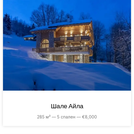
Шале Айла
285 м² — 5 спален — €8,000