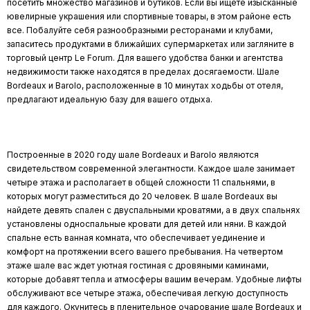
посетить множество магазинов и бутиков. Если вы ищете изысканные
ювелирные украшения или спортивные товары, в этом районе есть
все. Побалуйте себя разнообразными ресторанами и клубами,
запаситесь продуктами в ближайших супермаркетах или загляните в
торговый центр Le Forum. Для вашего удобства банки и агентства
недвижимости также находятся в пределах досягаемости. Шале
Bordeaux и Barolo, расположенные в 10 минутах ходьбы от отеля,
предлагают идеальную базу для вашего отдыха.
Построенные в 2020 году шале Bordeaux и Barolo являются
свидетельством современной элегантности. Каждое шале занимает
четыре этажа и располагает в общей сложности 11 спальнями, в
которых могут разместиться до 20 человек. В шале Bordeaux вы
найдете девять спален с двуспальными кроватями, а в двух спальнях
установлены односпальные кровати для детей или няни. В каждой
спальне есть ванная комната, что обеспечивает уединение и
комфорт на протяжении всего вашего пребывания. На четвертом
этаже шале вас ждет уютная гостиная с дровяными каминами,
которые добавят тепла и атмосферы вашим вечерам. Удобные лифты
обслуживают все четыре этажа, обеспечивая легкую доступность
для каждого. Окунитесь в пленительное очарование шале Bordeaux и