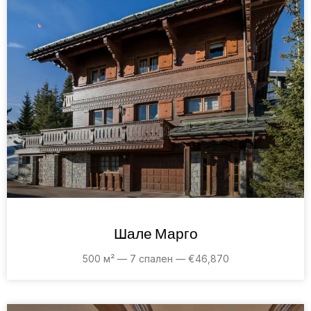
Шале Марго
500 м² — 7 спален — €46,870