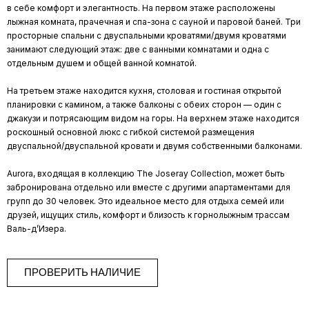
в себе комфорт и элегантность. На первом этаже расположены
лыжная комната, прачечная и спа-зона с сауной и паровой баней. Три
просторные спальни с двуспальными кроватями/двумя кроватями
занимают следующий этаж: две с ванными комнатами и одна с
отдельным душем и общей ванной комнатой.
На третьем этаже находится кухня, столовая и гостиная открытой
планировки с камином, а также балконы с обеих сторон — один с
джакузи и потрясающим видом на горы. На верхнем этаже находится
роскошный основной люкс с гибкой системой размещения
двуспальной/двуспальной кровати и двумя собственными балконами.
Aurora, входящая в коллекцию The Joseray Collection, может быть
забронирована отдельно или вместе с другими апартаментами для
групп до 30 человек. Это идеальное место для отдыха семей или
друзей, ищущих стиль, комфорт и близость к горнолыжным трассам
Валь-д’Изера.
ПРОВЕРИТЬ НАЛИЧИЕ