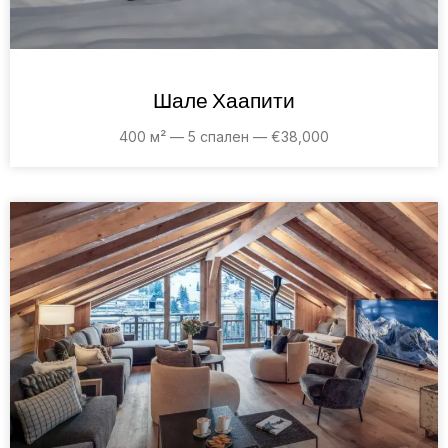
Шале Хаапити
400 м² — 5 спален — €38,000