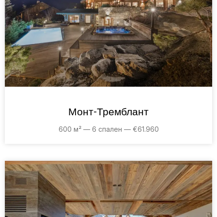
Монт-Тремблант
600 м² — 6 спален — €61.960