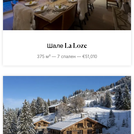
Шале La Loze
375 м² — 7 спален — €51,010