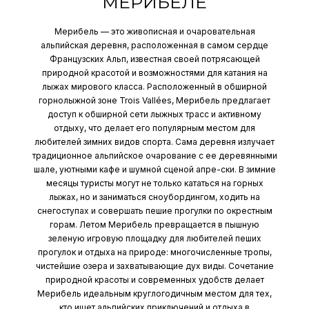
МЕРИБЕЛЕ
Мерибель — это живописная и очаровательная
альпийская деревня, расположенная в самом сердце
Французских Альп, известная своей потрясающей
природной красотой и возможностями для катания на
лыжах мирового класса. Расположенный в обширной
горнолыжной зоне Trois Vallées, Мерибель предлагает
доступ к обширной сети лыжных трасс и активному
отдыху, что делает его популярным местом для
любителей зимних видов спорта. Сама деревня излучает
традиционное альпийское очарование с ее деревянными
шале, уютными кафе и шумной сценой апре-ски. В зимние
месяцы туристы могут не только кататься на горных
лыжах, но и заниматься сноубордингом, ходить на
снегоступах и совершать пешие прогулки по окрестным
горам. Летом Мерибель превращается в пышную
зеленую игровую площадку для любителей пеших
прогулок и отдыха на природе: многочисленные тропы,
чистейшие озера и захватывающие дух виды. Сочетание
природной красоты и современных удобств делает
Мерибель идеальным круглогодичным местом для тех,
кто ищет альпийских приключений и отдыха в