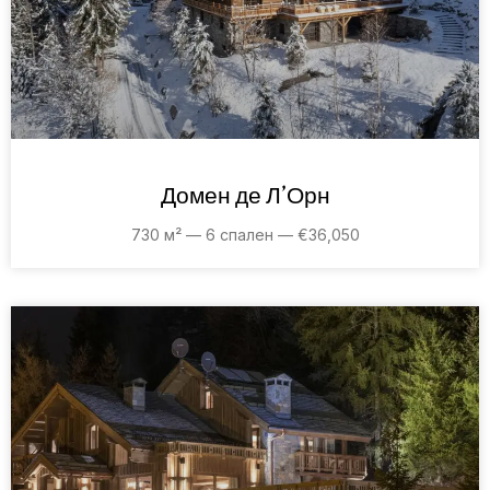
Домен де Л’Орн
730 м² — 6 спален — €36,050