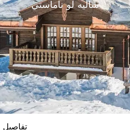
شاليه لو ناماستي
تفاصيل