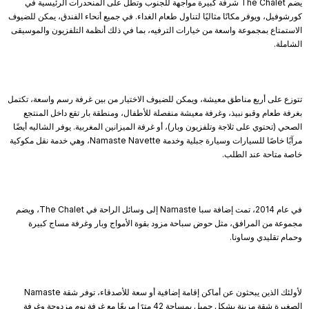
يضم The Chalet شرفة كبيرة مواجهة للجنوب وتطل على المنحدرات الرئيسية في
كورشوفيل، ويوفر مكانًا مثاليًا لتناول طعام الغداء. في جميع أنحاء الفندق، يمكن للضيوف
الاستمتاع بمجموعة واسعة من خيارات الترفيه، بما في ذلك أنظمة التلفزيون والموسيقى
الشاملة.
تتوزع على أربع مناطق معيشة، ويمكن للضيوف الاختيار من بين غرفة رسم واسعة، تكتمل
بغرفة طعام وقبو نبيذ، وغرفة معيشة منفصلة للأطفال، ومنطقة بار تقع داخل المنتجع
الصحي (تحتوي على ثلاجة وتلفزيون وبار)، أو غرفة الميزانين المغربية. يوفر الشاليه أيضًا
مرآبًا خاصًا للسيارات وسيارة جبلية وخدمة Namaste Navette، وهي خدمة نقل مكوكية
خاصة متاحة عند الطلب.
في عام 2014، تمت إضافة سبا Namaste إلى وسائل الراحة في The Chalet، ويضم
مجموعة من المرافق، مثل حوض سباحة مزود بقوة الأمواج وبار وغرفة مساج كبيرة
وحمام تقليدي وساونا.
لأولئك الذين يبحثون عن أماكن إقامة إضافية أو سعة للأصدقاء، توفر شقة Namaste
الصغيرة شقة مزينة بشكل جميل بمساحة 42 مترًا مربعًا مع غرفة نوم مزدوجة وغرفة