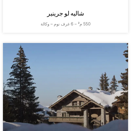
شاليه لو جرينير
550 م² – 6 غرف نوم – وكالة