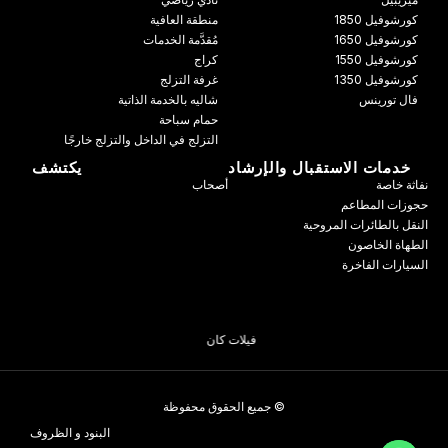
كورشوفيل 1850
منطقة العافية
كورشوفيل 1650
مُقدَّمة الخدمات
كورشوفيل 1550
كراج
كورشوفيل 1350
غرفة التزلج
فال تورينس
شاليه بالخدمة الذاتية
حمام سباحة
التزلج في الداخل والتزلج خارجًا
خدمات الاستقبال والإرشاد
يكتشف
نفاثة خاصة
أصحاب
حجوزات المطاعم
النقل بالطائرات المروحية
الطهاة الخاصون
السيارات الفاخرة
فيلات كان
© جميع الحقوق محفوظة
البنود و الظروف