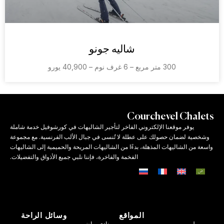
شاليه جونو
300 متر مربع – 6 غرف نوم – 40,900 يورو
Courchevel Chalets
يوفر موقعنا الإلكتروني الفاخر لتأجير الشاليهات في كورشوفيل خدمة شاملة
وشخصية لضمان حصولك على عطلة لا تُنسى في جبال الألب الفرنسية. مع مجموعة
واسعة من الشاليهات المذهلة، بدءًا من الشاليهات المريحة والحميمية إلى الشاليهات
الفخمة والفاخرة، فإننا نلبي جميع الأذواق والتفضيلات.
المواقع
وسائل الراحة
ميريبيل
نادي رياضي