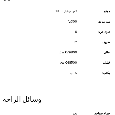
موقع
كورشوفيل 1850
متر مربع:
300م²
غرف نوم:
6
ضيوف
12
عالي:
€79800 pw
قليل:
€48500 pw
يكتب:
شاليه
وسائل الراحة
حمام سباحة:
نعم